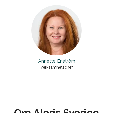
Annette Enström
Verksamhetschef
Om Aleris Sverige