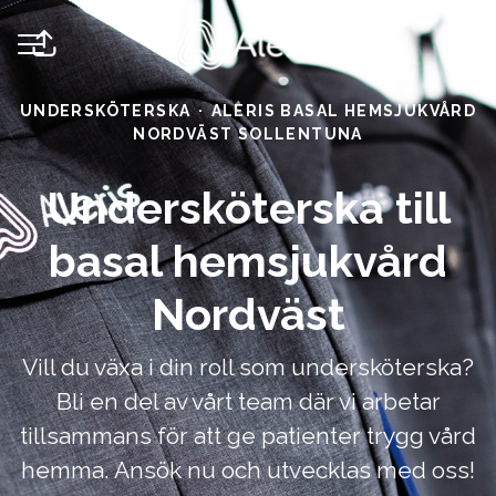
Dela sidan
KARRIÄRMENY
UNDERSKÖTERSKA
·
ALERIS BASAL HEMSJUKVÅRD
NORDVÄST SOLLENTUNA
Undersköterska till
basal hemsjukvård
Nordväst
Vill du växa i din roll som undersköterska?
Bli en del av vårt team där vi arbetar
tillsammans för att ge patienter trygg vård
hemma. Ansök nu och utvecklas med oss!