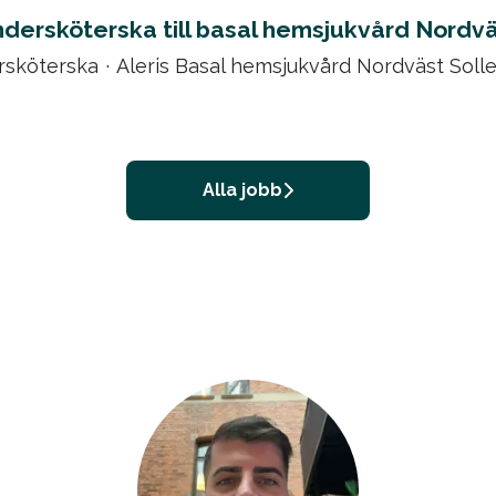
dersköterska till basal hemsjukvård Nordv
sköterska
·
Aleris Basal hemsjukvård Nordväst Soll
Alla jobb