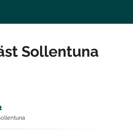
äst Sollentuna
t
Sollentuna