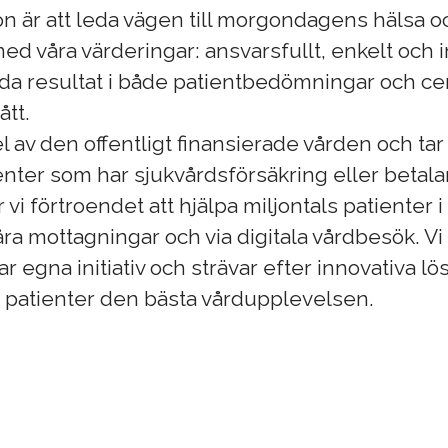
ion är att leda vägen till morgondagens hälsa oc
ed våra värderingar: ansvarsfullt, enkelt och i
oda resultat i både patientbedömningar och ce
ått.
el av den offentligt finansierade vården och ta
nter som har sjukvårdsförsäkring eller betalar
r vi förtroendet att hjälpa miljontals patienter 
ra mottagningar och via digitala vårdbesök. Vi
 egna initiativ och strävar efter innovativa lö
a patienter den bästa vårdupplevelsen.