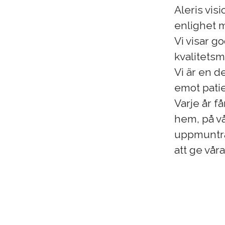
Aleris vis
enlighet m
Vi visar g
kvalitetsm
Vi är en d
emot patie
Varje år få
hem, på vå
uppmuntrar
att ge vår