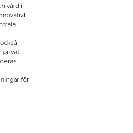
h vård i
nnovativt.
ntrala
r också
 privat.
i deras
sningar för