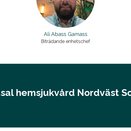
Ali Abass Gamass
Biträdande enhetschef
asal hemsjukvård Nordväst S