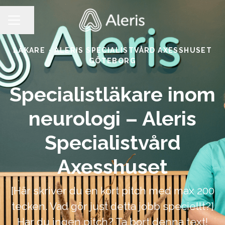
Dela sidan
KARRIÄRMENY
LÄKARE
·
ALERIS SPECIALISTVÅRD AXESSHUSET
GÖTEBORG
Specialistläkare inom
neurologi – Aleris
Specialistvård
Axesshuset
[Här skriver du en kort pitch med max 200
tecken. Vad gör just detta jobb speciellt?]
Har du ingen pitch? Ta bort denna text!