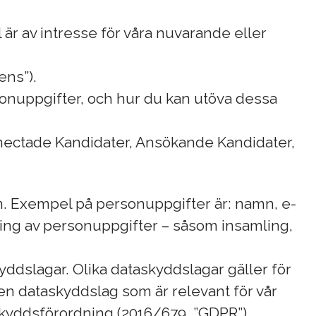
l är av intresse för våra nuvarande eller
ens”).
rsonuppgifter, och hur du kan utöva dessa
onnectade Kandidater, Ansökande Kandidater,
son. Exempel på personuppgifter är: namn, e-
ing av personuppgifter – såsom insamling,
yddslagar. Olika dataskyddslagar gäller för
 en dataskyddslag som är relevant för vår
skyddsförordning (2016/679, ”GDPR”).