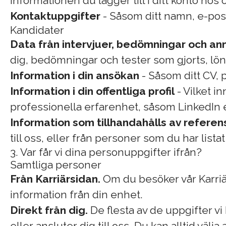
informationen du lägger till i ditt konto hos
Kontaktuppgifter
- Såsom ditt namn, e-pos
Kandidater
Data från intervjuer, bedömningar och an
dig, bedömningar och tester som gjorts, lön
Information i din ansökan
- Såsom ditt CV, 
Information i din offentliga profil
- Vilket in
professionella erfarenhet, såsom LinkedIn 
Information som tillhandahålls av referen
till oss, eller från personer som du har list
3. Var får vi dina personuppgifter ifrån?
Samtliga personer
Från Karriärsidan.
Om du besöker vår Karriär
information från din enhet.
Direkt från dig.
De flesta av de uppgifter vi
eller ansluter dig till oss. Du kan alltid väl