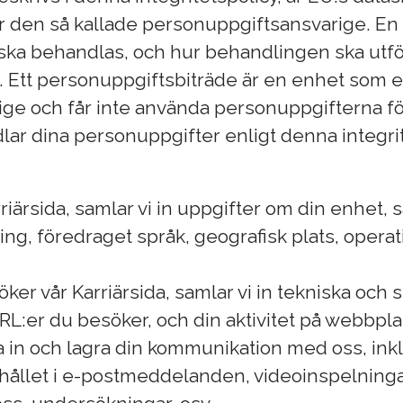
för den så kallade personuppgiftsansvarige. 
 ska behandlas, och hur behandlingen ska ut
e. Ett personuppgiftsbiträde är en enhet som 
ge och får inte använda personuppgifterna f
lar dina personuppgifter enligt denna integrit
iärsida, samlar vi in uppgifter om din enhet,
ng, föredraget språk, geografisk plats, opera
er vår Karriärsida, samlar vi in tekniska och 
L:er du besöker, och din aktivitet på webbpla
 in och lagra din kommunikation med oss, ink
hållet i e-postmeddelanden, videoinspelninga