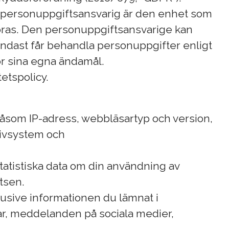
En personuppgiftsansvarig är den enhet som
föras. Den personuppgiftsansvarige kan
endast får behandla personuppgifter enligt
ör sina egna ändamål.
etspolicy.
 såsom IP-adress, webbläsartyp och version,
tivsystem och
statistiska data om din användning av
tsen.
lusive informationen du lämnat i
r, meddelanden på sociala medier,