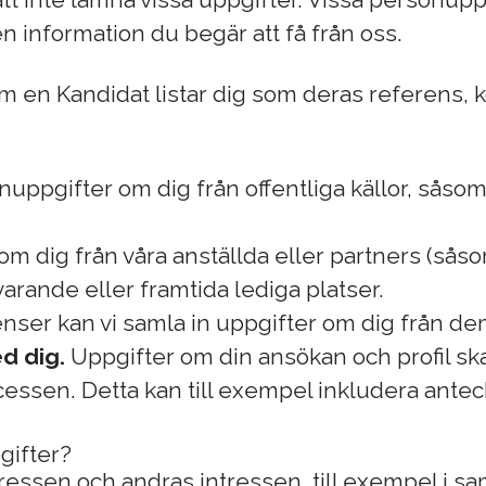
 information du begär att få från oss.
 en Kandidat listar dig som deras referens, k
nuppgifter om dig från offentliga källor, såso
om dig från våra anställda eller partners (sås
uvarande eller framtida lediga platser.
ser kan vi samla in uppgifter om dig från de
d dig.
Uppgifter om din ansökan och profil skap
ssen. Detta kan till exempel inkludera anteck
gifter?
ntressen och andras intressen, till exempel i 