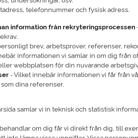
 oss, undersökningar, osv.
tadress, telefonnummer och fysisk adress.
nan information från rekryteringsprocessen
ekrav.
personligt brev, arbetsprover, referenser, re
nebär informationen vi samlar in om dig från off
eller webbplatsen för din nuvarande arbetsgiv
ser
- Vilket innebär informationen vi får från v
at som dina referenser.
sida samlar vi in teknisk och statistisk infor
 behandlar om dig får vi direkt från dig, till 
ja att inte lämna vissa uppgifter. Vissa personup