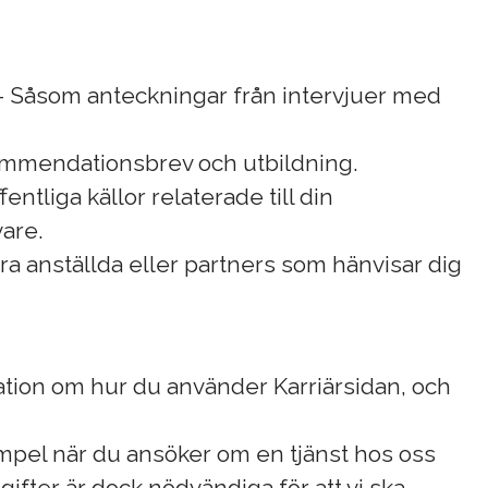
- Såsom anteckningar från intervjuer med
kommendationsbrev och utbildning.
entliga källor relaterade till din
are.
åra anställda eller partners som hänvisar dig
mation om hur du använder Karriärsidan, och
exempel när du ansöker om en tjänst hos oss
pgifter är dock nödvändiga för att vi ska