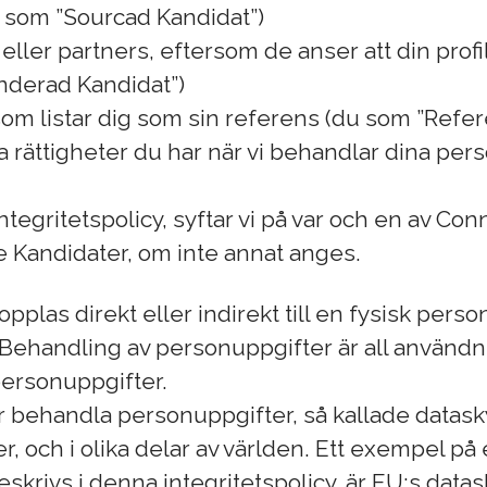
u som ”Sourcad Kandidat”)
 eller partners, eftersom de anser att din profi
nderad Kandidat”)
som listar dig som sin referens (du som ”Refer
ka rättigheter du har när vi behandlar dina pe
ntegritetspolicy, syftar vi på var och en av C
Kandidater, om inte annat anges.
pplas direkt eller indirekt till en fysisk per
Behandling av personuppgifter är all användn
personuppgifter.
år behandla personuppgifter, så kallade datask
, och i olika delar av världen. Ett exempel på
krivs i denna integritetspolicy, är EU:s data