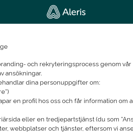
ige
 branding- och rekryteringsprocess genom vår
av ansökningar.
i behandlar dina personuppgifter om:
re”)
skapar en profil hos oss och får information om 
riärsida eller en tredjepartstjänst (du som ”A
er, webbplatser och tjänster, eftersom vi anser 