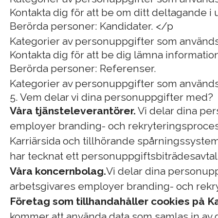
Kontakta dig för att be om ditt deltagande i
Berörda personer: Kandidater. </p
Kategorier av personuppgifter som används
Kontakta dig för att be dig lämna informat
Berörda personer: Referenser.
Kategorier av personuppgifter som används
5. Vem delar vi dina personuppgifter med?
Våra tjänsteleverantörer.
Vi delar dina per
employer branding- och rekryteringsprocess.
Karriärsida och tillhörande spårningssystem
har tecknat ett personuppgiftsbiträdesavta
Våra koncernbolag.
Vi delar dina personupp
arbetsgivares employer branding- och rekry
Företag som tillhandahåller cookies på Ka
kommer att använda data som samlas in av de