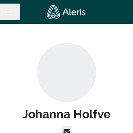
Dela sidan
KARRIÄRMENY
Johanna Holfve
E-post