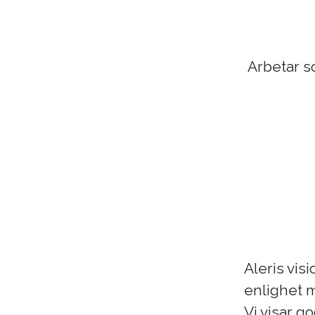
Arbetar s
Aleris vis
enlighet m
Vi visar g