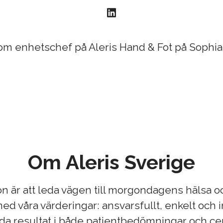
om enhetschef på Aleris Hand & Fot på Soph
Om Aleris Sverige
ion är att leda vägen till morgondagens hälsa oc
ed våra värderingar: ansvarsfullt, enkelt och i
oda resultat i både patientbedömningar och ce