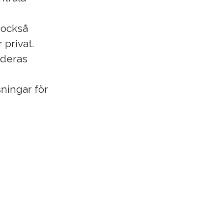
r också
 privat.
i deras
sningar för