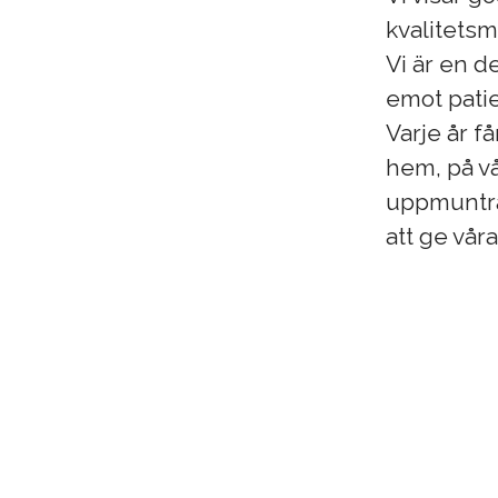
kvalitetsm
Vi är en d
emot patie
Varje år få
hem, på vå
uppmuntrar
att ge vår