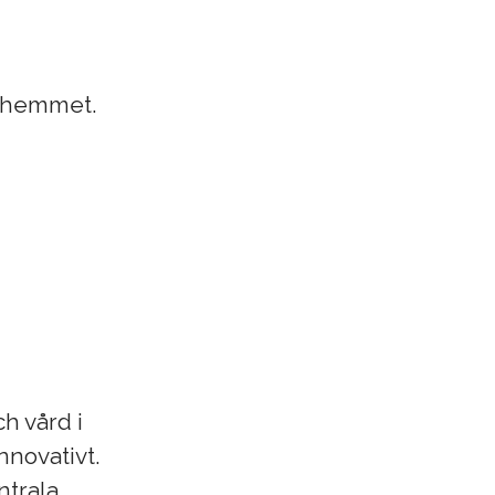
iahemmet.
h vård i
nnovativt.
ntrala