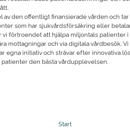
ått.
el av den offentligt finansierade vården och ta
nter som har sjukvårdsförsäkring eller betalar
r vi förtroendet att hjälpa miljontals patienter 
ra mottagningar och via digitala vårdbesök. Vi
 egna initiativ och strävar efter innovativa lö
a patienter den bästa vårdupplevelsen.
Start