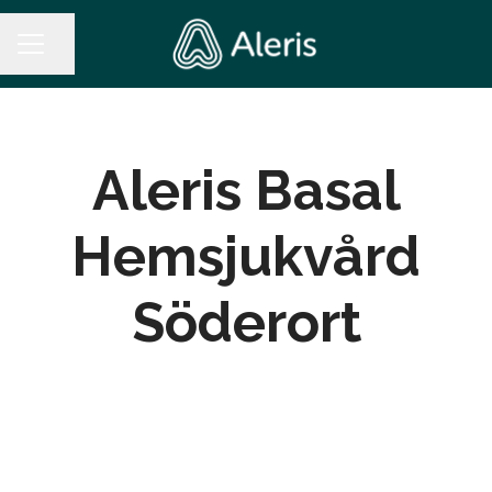
Dela sidan
KARRIÄRMENY
Aleris Basal
Hemsjukvård
Söderort