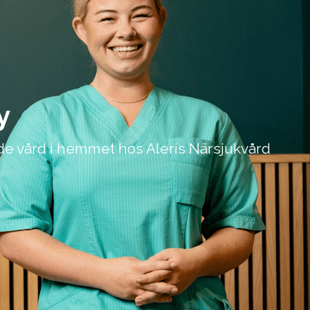
y
ade vård i hemmet hos Aleris Närsjukvård