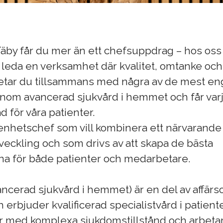
Täby får du mer än ett chefsuppdrag – hos oss
 leda en verksamhet där kvalitet, omtanke och
rbetar du tillsammans med några av de mest e
nom avancerad sjukvård i hemmet och får var
d för våra patienter.
 enhetschef som vill kombinera ett närvarand
eckling och som drivs av att skapa de bästa
rna för både patienter och medarbetare.
ancerad sjukvård i hemmet) är en del av affär
 erbjuder kvalificerad specialistvård i patien
er med komplexa sjukdomstillstånd och arbeta