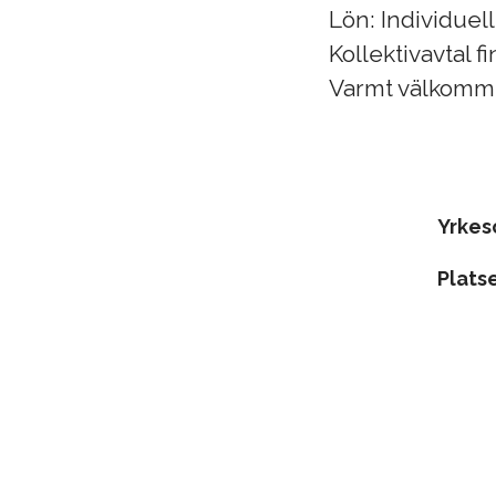
Lön: Individuel
Kollektivavtal f
Varmt välkomm
Yrke
Plats