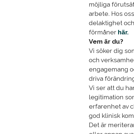
möjliga förutsät
arbete. Hos oss
delaktighet och
förmåner
här.
Vem är du?
Vi söker dig so
och verksamhets
engagemang och 
driva förändrin
Vi ser att du har
legitimation so
erfarenhet av c
god klinisk kom
Det är meritera