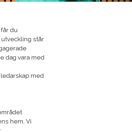
 får du
 utveckling står
ngagerade
je dag vara med
e ledarskap med
sområdet
tens hem. Vi
r