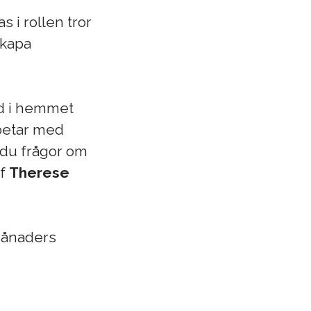
s i rollen tror
skapa
rd i hemmet
rbetar med
 du frågor om
ef
Therese
månaders