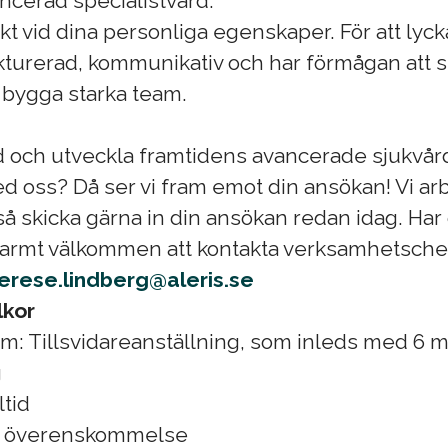
ncerad specialistvård.
ikt vid dina personliga egenskaper. För att lycka
rukturerad, kommunikativ och har förmågan att 
 bygga starka team.
ed och utveckla framtidens avancerade sjukvå
d oss? Då ser vi fram emot din ansökan! Vi a
så skicka gärna in din ansökan redan idag. Har
 varmt välkommen att kontakta verksamhetsch
erese.lindberg@aleris.se
lkor
rm: Tillsvidareanställning, som inleds med 6 
g
tid
igt överenskommelse