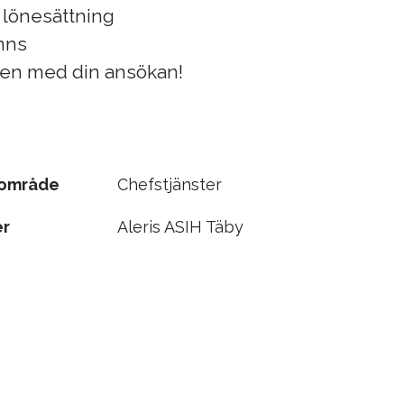
l lönesättning
inns
en med din ansökan!
sområde
Chefstjänster
er
Aleris ASIH Täby