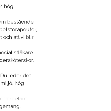
ch hög
team bestående
rbetsterapeuter,
och att vi blir
cialistläkare
dersköterskor.
 Du leder det
smiljö, hög
medarbetare.
gagemang,