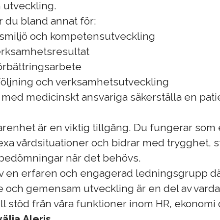
 utveckling.
r du bland annat för:
tsmiljö och kompetensutveckling
rksamhetsresultat
förbättringsarbete
följning och verksamhetsutveckling
 med medicinskt ansvariga säkerställa en pati
arenhet är en viktig tillgång. Du fungerar som 
xa vårdsituationer och bidrar med trygghet, s
 bedömningar när det behövs.
 av en erfaren och engagerad ledningsgrupp d
 och gemensam utveckling är en del av varda
ill stöd från våra funktioner inom HR, ekonomi 
älja Aleris