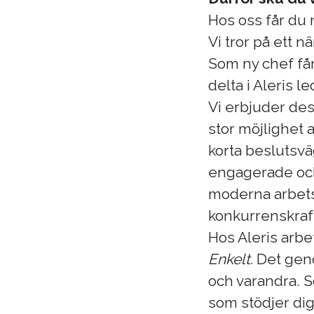
Hos oss får du m
Vi tror på ett n
Som ny chef får
delta i Aleris 
Vi erbjuder de
stor möjlighet
korta beslutsvä
engagerade oc
moderna arbetss
konkurrenskraft
Hos Aleris arbet
Enkelt.
Det geno
och varandra. So
som stödjer dig 