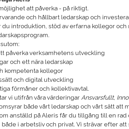
öjlighet att påverka - på riktigt.
ärvarande och hållbart ledarskap och investerar
 du introduktion, stöd av erfarna kollegor och 
ledarskapsprogram.
ssutom:
 att påverka verksamhetens utveckling
gar och ett nära ledarskap
h kompetenta kollegor
ätt och digital utveckling
iga förmåner och kollektivavtal.
ar vi utifrån våra värderingar
Ansvarsfullt, Inno
msyrar både vårt ledarskap och vårt sätt att 
m anställd på Aleris får du tillgång till en rad
både i arbetsliv och privat. Vi strävar efter at