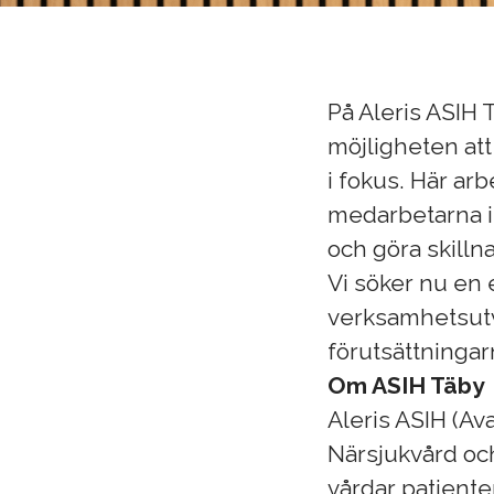
På Aleris ASIH 
möjligheten att
i fokus. Här a
medarbetarna i
och göra skillna
Vi söker nu en
verksamhetsutv
förutsättninga
Om ASIH Täby
Aleris ASIH (Av
Närsjukvård och
vårdar patient