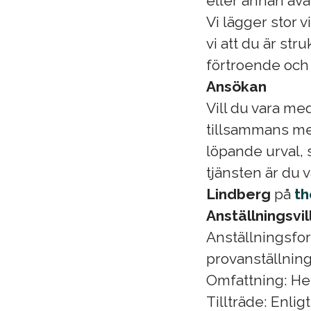
eller annan ava
Vi lägger stor v
vi att du är st
förtroende och
Ansökan
Vill du vara m
tillsammans me
löpande urval, 
tjänsten är du
Lindberg
på
th
Anställningsvil
Anställningsfo
provanställnin
Omfattning: Hel
Tillträde: Enl