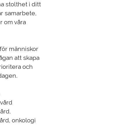
 stolthet i ditt
är samarbete,
er om våra
 för människor
ågan att skapa
ioritera och
rdagen.
a
kvård
ård.
ård, onkologi