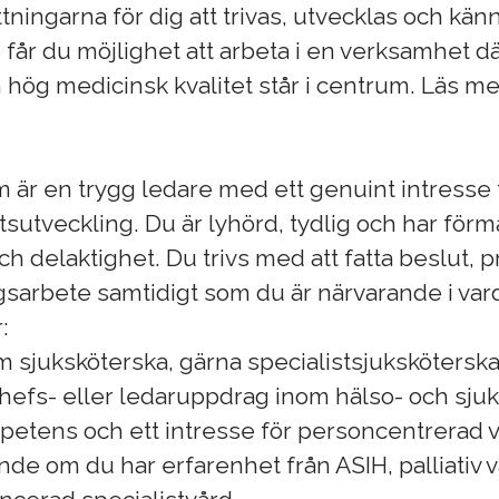
tningarna för dig att trivas, utvecklas och känna
 får du möjlighet att arbeta i en verksamhet d
 hög medicinsk kvalitet står i centrum. Läs m
m är en trygg ledare med ett genuint intresse
utveckling. Du är lyhörd, tydlig och har förm
delaktighet. Du trivs med att fatta beslut, pr
gsarbete samtidigt som du är närvarande i va
:
m sjuksköterska, gärna specialistsjukskötersk
hefs- eller ledaruppdrag inom hälso- och sju
petens och ett intresse för personcentrerad v
nde om du har erfarenhet från ASIH, palliativ v