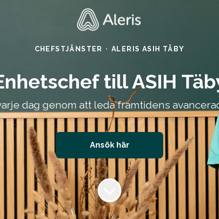
CHEFSTJÄNSTER
·
ALERIS ASIH TÄBY
Enhetschef till ASIH Täb
d varje dag genom att leda framtidens avancer
Ansök här