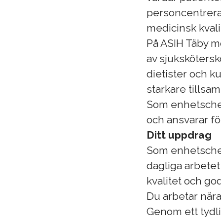
personcentrerat
medicinsk kvali
På ASIH Täby m
av sjukskötersk
dietister och ku
starkare tillsa
Som enhetschef
och ansvarar fö
Ditt uppdrag
Som enhetschef
dagliga arbetet
kvalitet och god
Du arbetar nära
Genom ett tydli