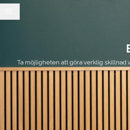
Dela sidan
KARRIÄRMENY
Ta möjligheten att göra verklig skillna