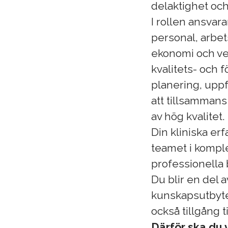
delaktighet och
I rollen ansvara
personal, arbe
ekonomi och ve
kvalitets- och 
planering, upp
att tillsammans
av hög kvalitet.
Din kliniska erf
teamet i komple
professionella
Du blir en del
kunskapsutbyte
också tillgång t
Därför ska du v