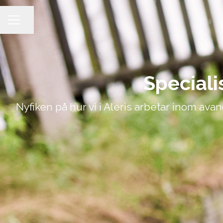
Dela sidan
KARRIÄRMENY
Speciali
Nyfiken på hur vi i Aleris arbetar inom avan