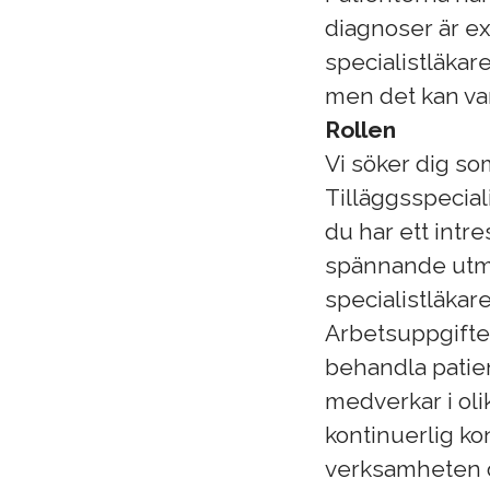
diagnoser är e
specialistläkar
men det kan var
Rollen
Vi söker dig som
Tilläggsspecial
du har ett intr
spännande utma
specialistläkare
Arbetsuppgifte
behandla patien
medverkar i ol
kontinuerlig ko
verksamheten o