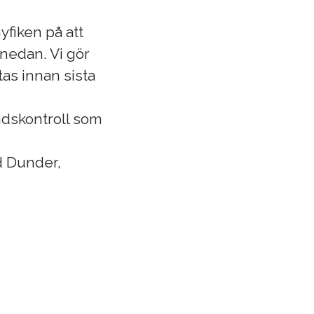
yfiken på att
 nedan. Vi gör
tas innan sista
ndskontroll som
.
d Dunder,