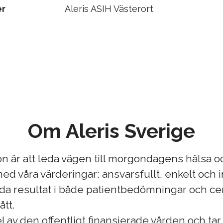
er
Aleris ASIH Västerort
Om Aleris Sverige
ion är att leda vägen till morgondagens hälsa oc
ed våra värderingar: ansvarsfullt, enkelt och i
oda resultat i både patientbedömningar och ce
ått.
el av den offentligt finansierade vården och ta