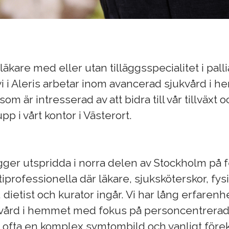
läkare med eller utan tilläggsspecialitet i pal
vi i Aleris arbetar inom avancerad sjukvård i 
som är intresserad av att bidra till vår tillväxt 
p i vårt kontor i Västerort.
gger utspridda i norra delen av Stockholm på f
professionella där läkare, sjuksköterskor, fys
dietist och kurator ingår. Vi har lång erfarenhe
vård i hemmet med fokus på personcentrerad
r ofta en komplex symtombild och vanligt fö