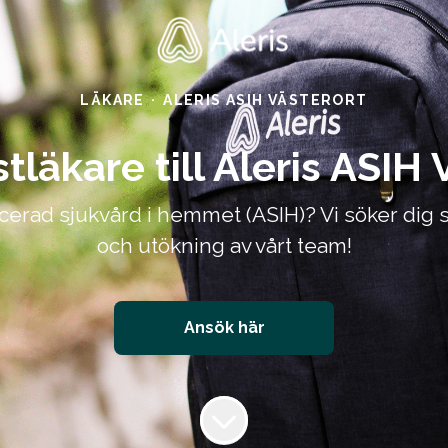
LÄKARE
·
ALERIS ASIH VÄSTERORT
stläkare till Aleris ASIH 
cerad sjukvård i hemmet (ASIH)? Vi söker dig som 
och utökning av vårt team!
Ansök här