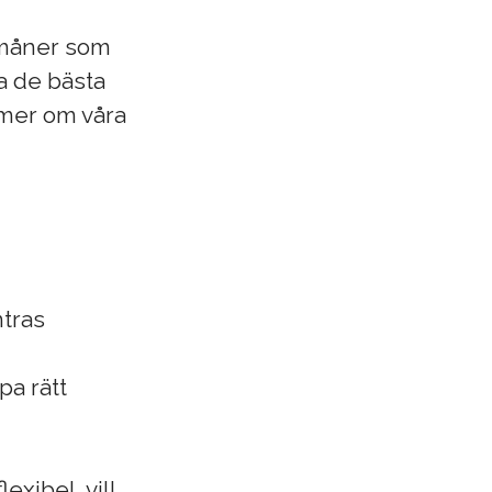
örmåner som
pa de bästa
s mer om våra
tras
pa rätt
xibel, vill