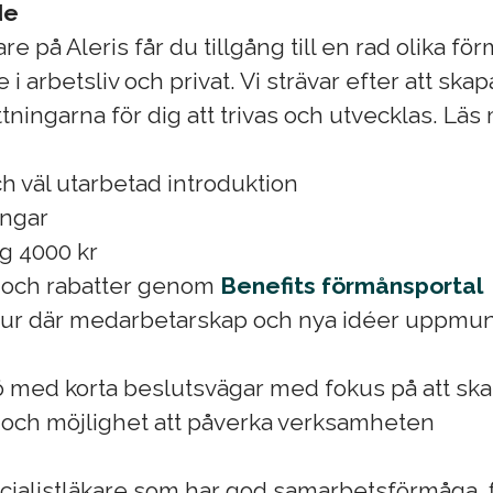
de
 på Aleris får du tillgång till en rad olika f
 i arbetsliv och privat. Vi strävar efter att ska
ttningarna för dig att trivas och utvecklas. Lä
 väl utarbetad introduktion
ingar
g 4000 kr
 och rabatter genom
Benefits förmånsportal
tur där medarbetarskap och nya idéer uppmun
 med korta beslutsvägar med fokus på att ska
r och möjlighet att påverka verksamheten
cialistläkare som har god samarbetsförmåga, fle