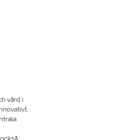
h vård i
nnovativt.
ntrala
r också