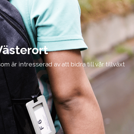
Västerort
är intresserad av att bidra till vår tillväxt