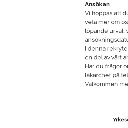
Ansökan
Vi hoppas att d
veta mer om oss
löpande urval, v
ansökningsdat
I denna rekryte
en del av vårt 
Har du frågor o
läkarchef på te
Välkommen med
Yrke