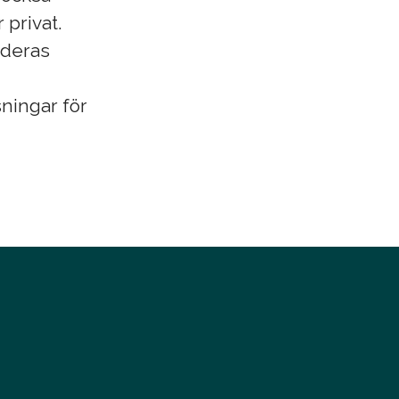
 privat.
i deras
sningar för