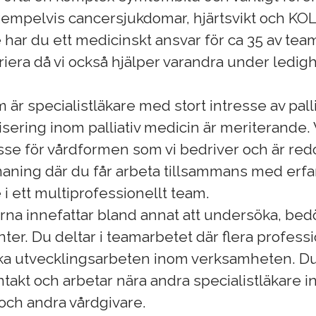
xempelvis cancersjukdomar, hjärtsvikt och KO
e har du ett medicinskt ansvar för ca 35 av tea
iera då vi också hjälper varandra under ledigh
 är specialistläkare med stort intresse av palli
isering inom palliativ medicin är meriterande. 
esse för vårdformen som vi bedriver och är red
ning där du får arbeta tillsammans med erfa
 i ett multiprofessionellt team.
rna innefattar bland annat att undersöka, be
ter. Du deltar i teamarbetet där flera profess
ika utvecklingsarbeten inom verksamheten. Du
ntakt och arbetar nära andra specialistläkare 
ch andra vårdgivare.