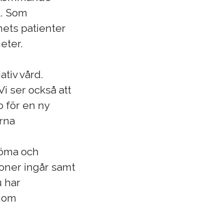
L. Som
mets patienter
eter.
ativ vård.
Vi ser också att
o för en ny
rna
döma och
ioner ingår samt
 har
inom