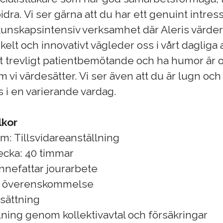
dra. Vi ser gärna att du har ett genuint intresse
 kunskapsintensiv verksamhet där Aleris värder
kelt och innovativt vägleder oss i vårt dagliga 
t trevligt patientbemötande och ha humor är o
vi värdesätter. Vi ser även att du är lugn och
s i en varierande vardag.
lkor
m: Tillsvidareanställning
ecka: 40 timmar
nnefattar jourarbete
igt överenskommelse
esättning
lning genom kollektivavtal och försäkringar