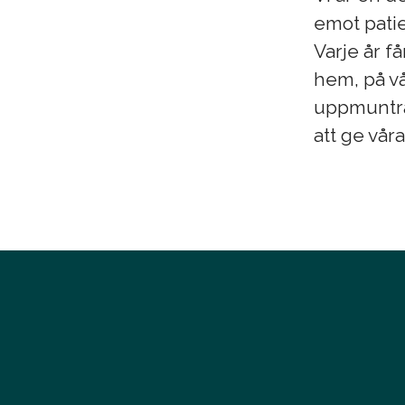
emot patie
Varje år få
hem, på vå
uppmuntrar
att ge vår