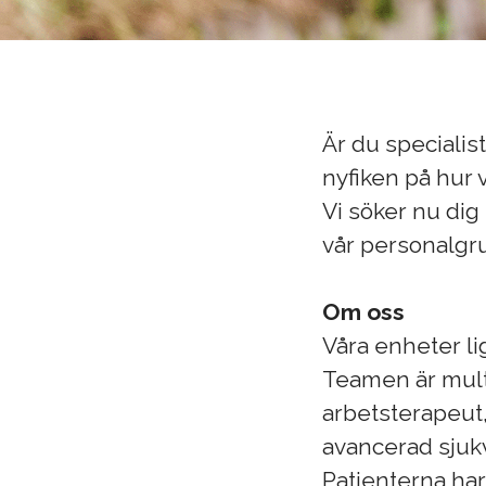
Är du specialist
nyfiken på hur 
Vi söker nu dig 
vår personalgrup
Om oss
Våra enheter li
Teamen är multi
arbetsterapeut, 
avancerad sjuk
Patienterna ha