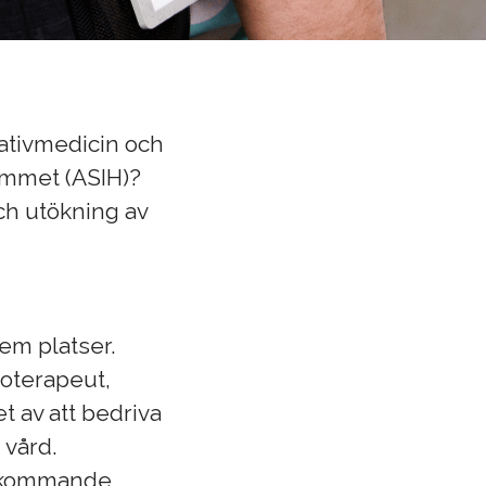
liativmedicin och
hemmet (ASIH)?
och utökning av
em platser.
ioterapeut,
t av att bedriva
 vård.
rekommande