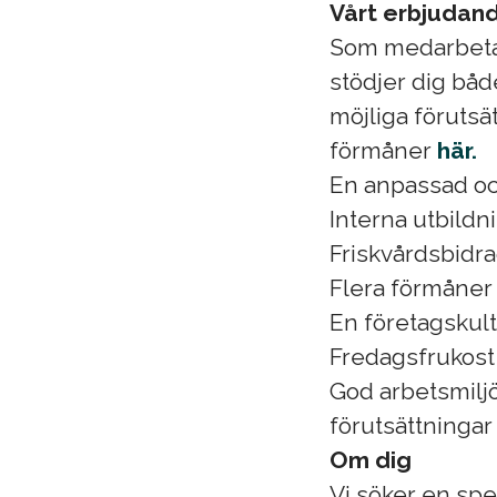
Vårt erbjudan
Som medarbetare
stödjer dig både
möjliga förutsä
förmåner
här.
En anpassad och
Interna utbildn
Friskvårdsbidra
Flera förmåner
En företagskul
Fredagsfrukost
God arbetsmiljö
förutsättninga
Om dig
Vi söker en spe