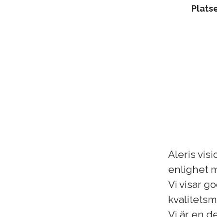
Plats
Aleris vis
enlighet m
Vi visar g
kvalitetsm
Vi är en d