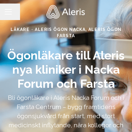
Dela sidan
KARRIÄRMENY
LÄKARE
·
ALERIS ÖGON NACKA, ALERIS ÖGON
FARSTA
Ögonläkare till Aleris
nya kliniker i Nacka
Forum och Farsta
Bli ögonläkare i Aleris Nacka Forum och i
Farsta Centrum – bygg framtidens
ögonsjukvård från start, med stort
medicinskt inflytande, nära kollegor och