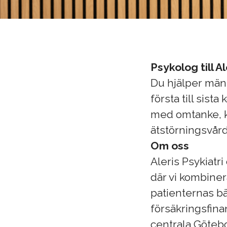
Psykolog till A
Du hjälper männ
första till sist
med omtanke, k
ätstörningsvård
Om oss
Aleris Psykiatr
där vi kombiner
patienternas bä
försäkringsfina
centrala Göteb