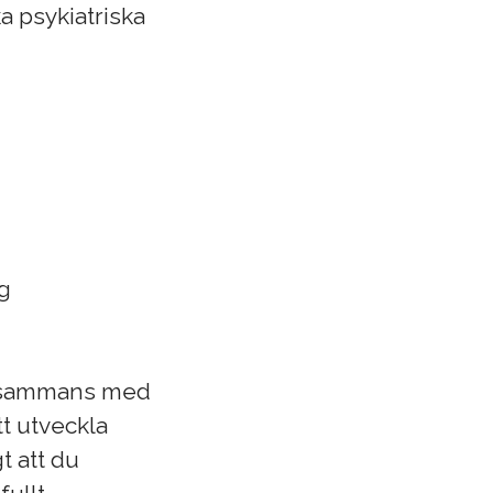
a psykiatriska
ng
illsammans med
tt utveckla
t att du