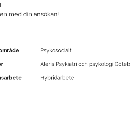
.
en med din ansökan!
sområde
Psykosocialt
er
Aleris Psykiatri och psykologi Göte
nsarbete
Hybridarbete