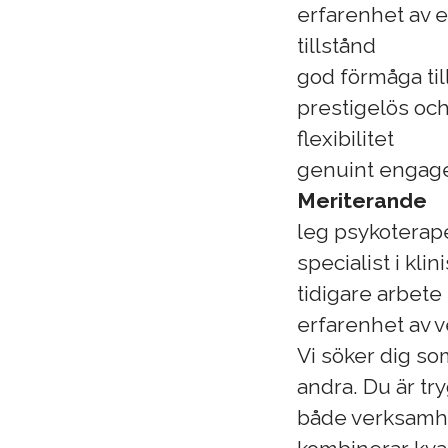
erfarenhet av e
tillstånd
god förmåga til
prestigelös och 
flexibilitet
genuint engage
Meriterande
leg psykoterap
specialist i kli
tidigare arbete
erfarenhet av 
Vi söker dig so
andra. Du är tr
både verksamhet