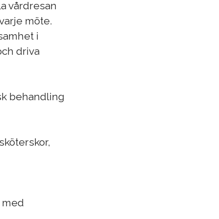
la vårdresan
 varje möte.
ksamhet i
och driva
sk behandling
sköterskor,
d med