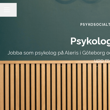
Dela sidan
KARRIÄRMENY
PSYKOSOCIAL
Psykolog
Jobba som psykolog på Aleris i Göteborg 
upp me