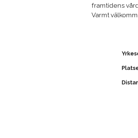
framtidens vård
Varmt välkomm
Yrke
Plats
Dista