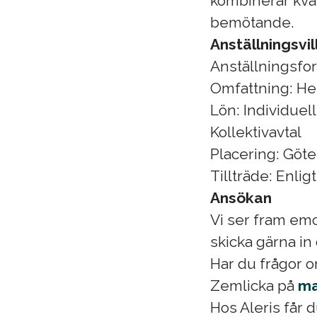
kombinerar kval
bemötande.
Anställningsvil
Anställningsfo
Omfattning: He
Lön: Individuel
Kollektivavtal
Placering: Göt
Tillträde: Enl
Ansökan
Vi ser fram emo
skicka gärna in
Har du frågor 
Zemlicka på
ma
Hos Aleris får d