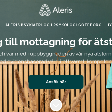
T
·
ALERIS PSYKIATRI OCH PSYKOLOGI GÖTEBORG
·
HY
 till mottagning för äts
och var med i uppbyggnaden av vår nya ätstör
d evidensbaserad vård i ett varmt, kompeten
Ansök här