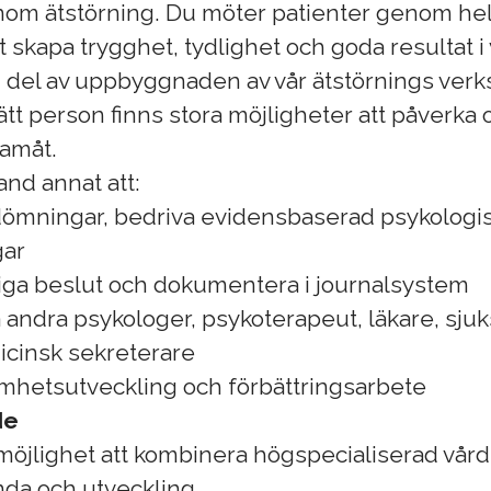
inom ätstörning. Du möter patienter genom he
att skapa trygghet, tydlighet och goda resultat i
ig del av uppbyggnaden av vår ätstörnings ver
ätt person finns stora möjligheter att påverka 
ramåt.
land annat att:
mningar, bedriva evidensbaserad psykologi
gar
diga beslut och dokumentera i journalsystem
andra psykologer, psykoterapeut, läkare, sjuk
icinsk sekreterare
samhetsutveckling och förbättringsarbete
de
 möjlighet att kombinera högspecialiserad vår
da och utveckling.