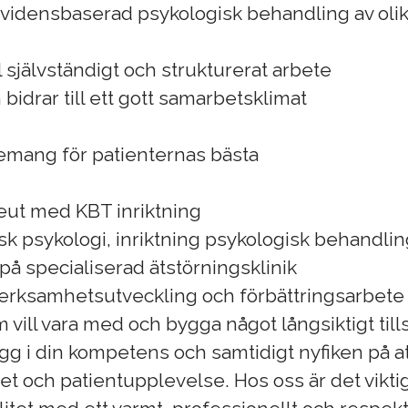
vidensbaserad psykologisk behandling av olik
l självständigt och strukturerat arbete
bidrar till ett gott samarbetsklimat
mang för patienternas bästa
eut med KBT inriktning
nisk psykologi, inriktning psykologisk behandli
 på specialiserad ätstörningsklinik
verksamhetsutveckling och förbättringsarbete
m vill vara med och bygga något långsiktigt t
ygg i din kompetens och samtidigt nyfiken på a
 och patientupplevelse. Hos oss är det viktig