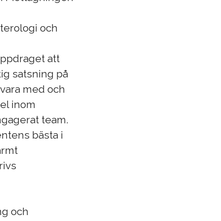
terologi och
uppdraget att
tig satsning på
l vara med och
el inom
engagerat team.
entens bästa i
armt
rivs
ng och