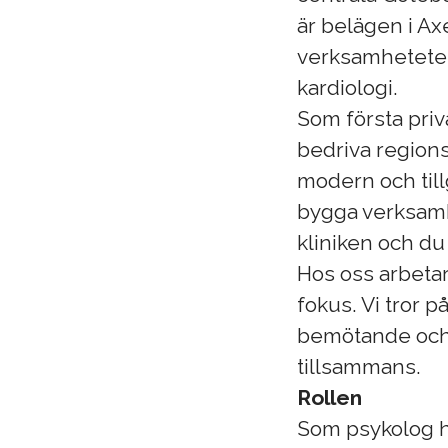
är belägen i Ax
verksamheteter
kardiologi.
Som första priv
bedriva regions
modern och till
bygga verksamh
kliniken och du
Hos oss arbetar
fokus. Vi tror 
bemötande och 
tillsammans.
Rollen
Som psykolog h