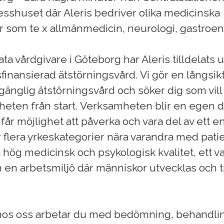
esshuset där Aleris bedriver olika medicinska
 som te x allmänmedicin, neurologi, gastroen
ata vårdgivare i Göteborg har Aleris tilldelats 
finansierad ätstörningsvård. Vi gör en långsik
gänglig ätstörningsvård och söker dig som vil
eten från start. Verksamheten blir en egen d
 får möjlighet att påverka och vara del av ett 
 flera yrkeskategorier nära varandra med pati
på hög medicinsk och psykologisk kvalitet, ett v
en arbetsmiljö där människor utvecklas och t
os oss arbetar du med bedömning, behandli