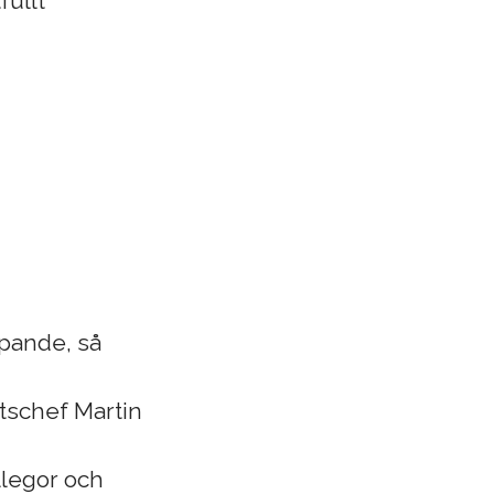
fullt
öpande, så
tschef Martin
ollegor och