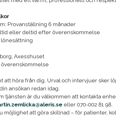
itet med ett varmt, professionellt och respekt
lkor
rm: Provanställning 6 månader
ltid eller deltid efter överenskommelse
l lönesättning
eborg, Axesshuset
igt överenskommelse
t att höra från dig. Urval och intervjuer sker l
 din ansökan redan idag.
om tjänsten är du välkommen att kontakta enhe
rtin.zemlicka@aleris.se
eller 070-002 81 98.
u möjlighet att göra skillnad – för patienter, k