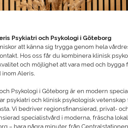
leris Psykiatri och Psykologi i Göteborg
iskor att känna sig trygga genom hela vårdre
a kontakt. Hos oss får du kombinera klinisk psy
valitet och möjlighet att vara med och bygga 
 inom Aleris.
i och Psykologi i Göteborg är en modern speci
ar psykiatri och klinisk psykologisk vetenskap 
sta. Vi bedriver regionsfinansierad, privat- oc
nsierad specialistvård i moderna, fräscha lokale
org – bara några minuter från Centralstatione