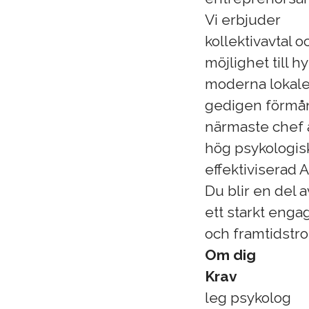
Vi erbjuder
kollektivavtal o
möjlighet till h
moderna lokaler
gedigen förmåns
närmaste chef 
hög psykologis
effektiviserad A
Du blir en del 
ett starkt enga
och framtidstro
Om dig
Krav
leg psykolog