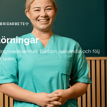
BRIDARBETE
törningar
ningsverksamhet. Bedöm, behandla och följ
t team.