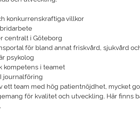
ch konkurrenskraftiga villkor
ybridarbete
 centralt i Göteborg
portal för bland annat friskvård, sjukvård oc
är psykolog
k kompetens i teamet
I journalföring
av ett team med hög patientnöjdhet, mycket go
gemang för kvalitet och utveckling. Här finns 
.