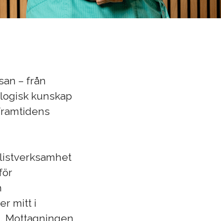
san – från
kologisk kunskap
framtidens
alistverksamhet
för
h
r mitt i
n. Mottagningen