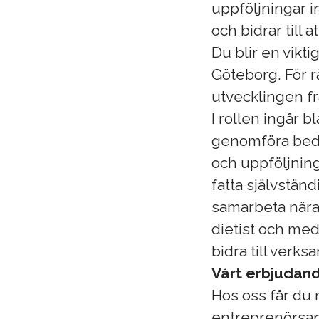
uppföljningar 
och bidrar till 
Du blir en vikt
Göteborg. För r
utvecklingen f
I rollen ingår b
genomföra bedö
och uppföljnin
fatta självstän
samarbeta nära 
dietist och med
bidra till verk
Vårt erbjudan
Hos oss får du
entreprenörsan