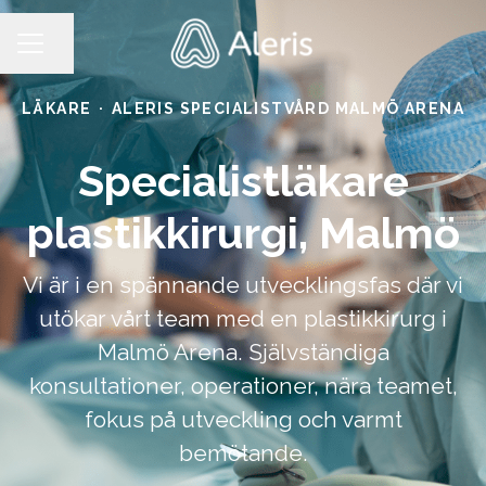
Dela sidan
KARRIÄRMENY
LÄKARE
·
ALERIS SPECIALISTVÅRD MALMÖ ARENA
Specialistläkare
plastikkirurgi, Malmö
Vi är i en spännande utvecklingsfas där vi
utökar vårt team med en plastikkirurg i
Malmö Arena. Självständiga
konsultationer, operationer, nära teamet,
fokus på utveckling och varmt
bemötande.