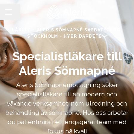
Dela sidan
KARRIÄRMENY
LÄKARE
·
ALERIS SÖMNAPNÉ SABBATSBERG,
STOCKHOLM
·
HYBRIDARBETE
Specialistläkare till
Aleris Sömnapné
Aleris Sömnapnémottagning söker
specialistläkare till en modern och
växande verksamhet inom utredning och
behandling av sömnapné. Hos oss arbetar
du patientnära i ett engagerat team med
fokus på kvali