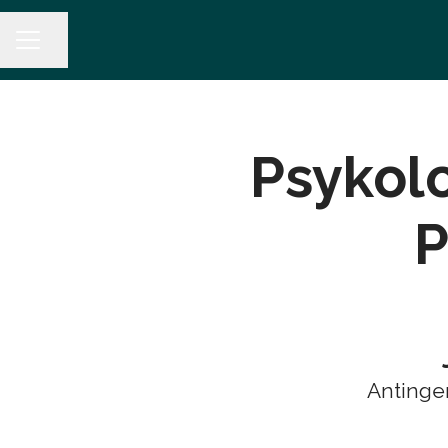
Dela sidan
KARRIÄRMENY
Psykolo
P
Antingen