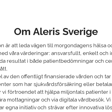
Om Aleris Sverige
ion är att leda vägen till morgondagens hälsa oc
ed våra värderingar: ansvarsfullt, enkelt och i
oda resultat i både patientbedömningar och ce
ått.
el av den offentligt finansierade vården och ta
nter som har sjukvårdsförsäkring eller betalar
r vi förtroendet att hjälpa miljontals patienter 
ra mottagningar och via digitala vårdbesök. Vi
 egna initiativ och strävar efter innovativa lö