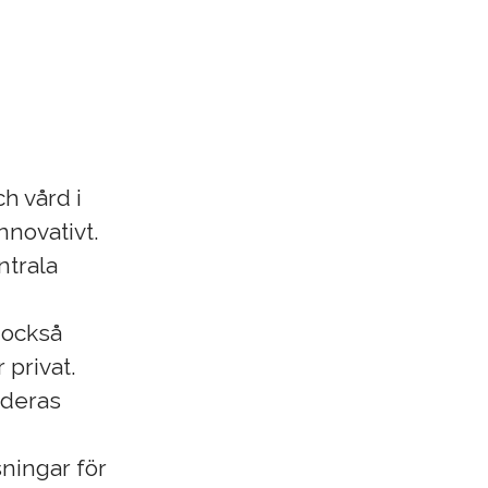
h vård i
nnovativt.
ntrala
r också
 privat.
i deras
sningar för