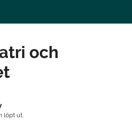
atri och
et
v
 löpt ut.