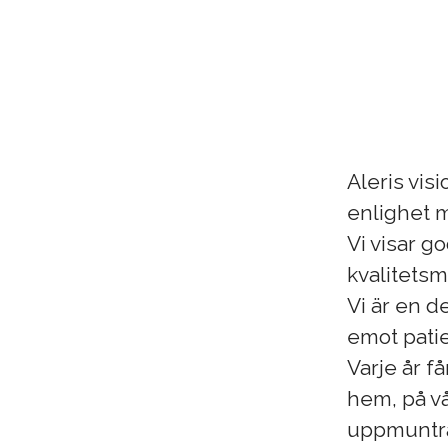
Aleris vis
enlighet m
Vi visar g
kvalitetsm
Vi är en d
emot patie
Varje år få
hem, på vå
uppmuntrar