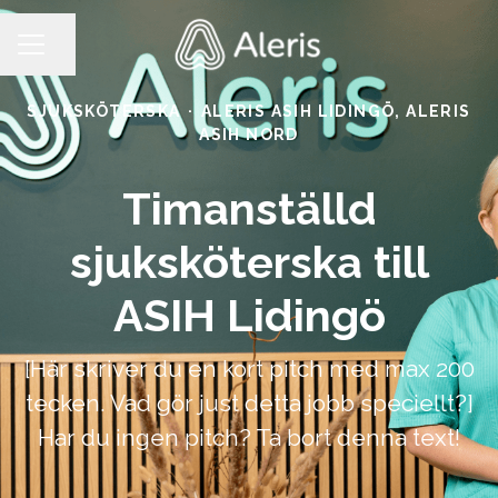
Dela sidan
KARRIÄRMENY
SJUKSKÖTERSKA
·
ALERIS ASIH LIDINGÖ, ALERIS
ASIH NORD
Timanställd
sjuksköterska till
ASIH Lidingö
[Här skriver du en kort pitch med max 200
tecken. Vad gör just detta jobb speciellt?]
Har du ingen pitch? Ta bort denna text!