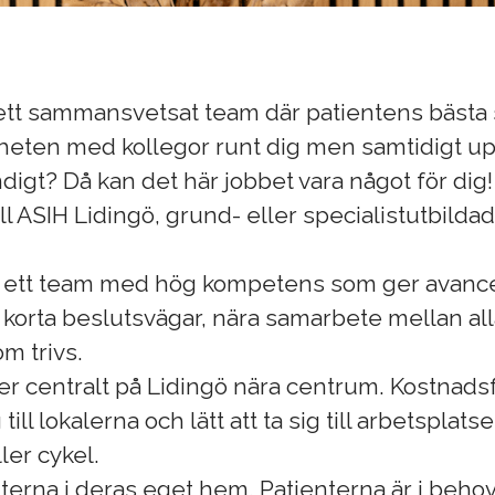
i ett sammansvetsat team där patientens bästa 
gheten med kollegor runt dig men samtidigt up
digt? Då kan det här jobbet vara något för dig!
ll ASIH Lidingö, grund- eller specialistutbildad
r ett team med hög kompetens som ger avance
korta beslutsvägar, nära samarbete mellan al
m trivs.
ger centralt på Lidingö nära centrum. Kostnadsf
till lokalerna och lätt att ta sig till arbetsplat
ller cykel.
nterna i deras eget hem. Patienterna är i behov