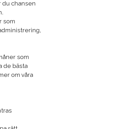
får du chansen
n.
er som
administrering,
örmåner som
pa de bästa
s mer om våra
tras
pa rätt