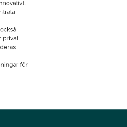
nnovativt.
ntrala
r också
 privat.
i deras
sningar för