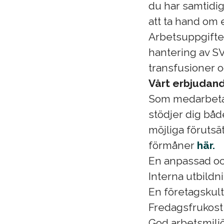
du har samtidigt
att ta hand om e
Arbetsuppgifte
hantering av SV
transfusioner 
Vårt erbjudan
Som medarbetare
stödjer dig både
möjliga förutsä
förmåner
här.
En anpassad och
Interna utbildn
En företagskul
Fredagsfrukost
God arbetsmiljö