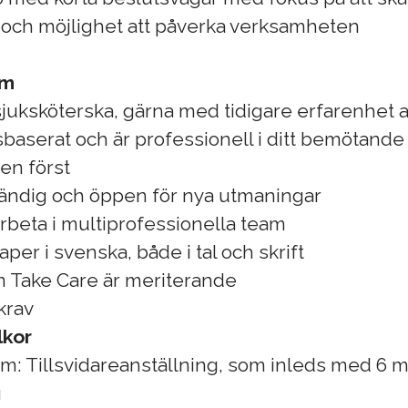
r och möjlighet att påverka verksamheten
om
sjuksköterska, gärna med tidigare erfarenhet av
baserat och är professionell i ditt bemötand
ten först
ständig och öppen för nya utmaningar
arbeta i multiprofessionella team
per i svenska, både i tal och skrift
 Take Care är meriterande
 krav
lkor
rm: Tillsvidareanställning, som inleds med 6 
g