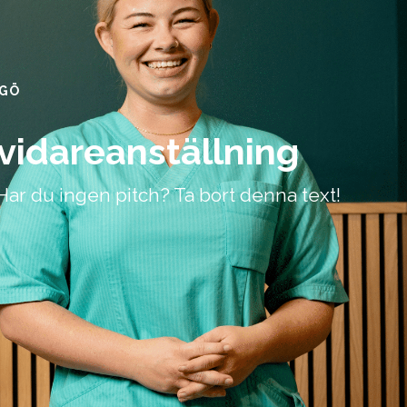
NGÖ
svidareanställning
 Har du ingen pitch? Ta bort denna text!