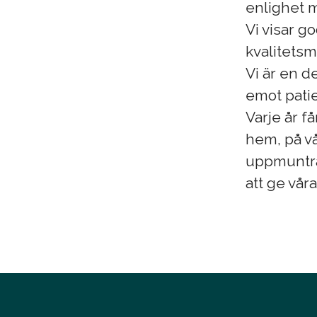
enlighet m
Vi visar g
kvalitetsm
Vi är en d
emot patie
Varje år få
hem, på vå
uppmuntrar
att ge vår