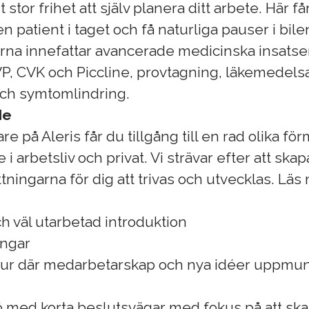
 stor frihet att själv planera ditt arbete. Här 
n patient i taget och få naturliga pauser i bile
rna innefattar avancerade medicinska insats
P, CVK och Piccline, provtagning, läkemedels
och symtomlindring.
de
 på Aleris får du tillgång till en rad olika f
 i arbetsliv och privat. Vi strävar efter att ska
ttningarna för dig att trivas och utvecklas. Lä
 väl utarbetad introduktion
ingar
tur där medarbetarskap och nya idéer uppmun
 med korta beslutsvägar med fokus på att ska