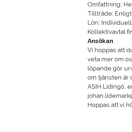
Omfattning: Hel
Tillträde: Enl
Lön: Individuel
Kollektivavtal f
Ansökan
Vi hoppas att d
veta mer om oss
löpande gör urv
om tjänsten är 
ASIH Lidingö, 
johan.lidemark
Hoppas att vi hö