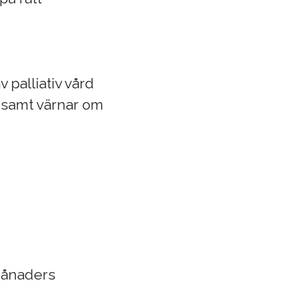
 palliativ vård
e samt värnar om
månaders