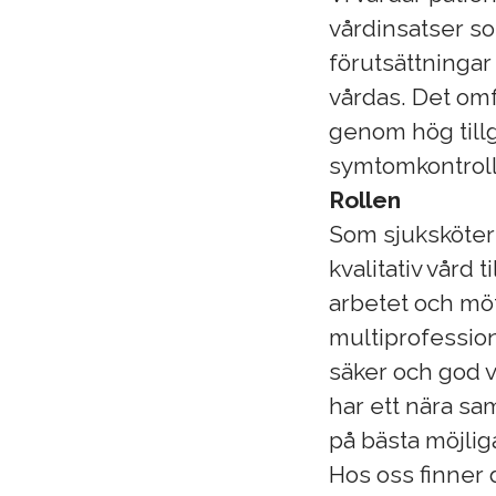
vårdinsatser so
förutsättningar 
vårdas. Det omf
genom hög tillg
symtomkontroll
Rollen
Som sjuksköters
kvalitativ vård 
arbetet och möt
multiprofessione
säker och god v
har ett nära sa
på bästa möjliga
Hos oss finner