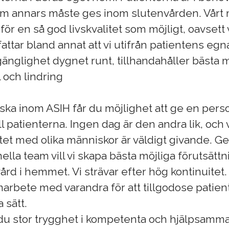
m annars måste ges inom slutenvården. Vårt m
för en så god livskvalitet som möjligt, oavsett
attar bland annat att vi utifrån patientens eg
änglighet dygnet runt, tillhandahåller bästa m
 och lindring
ka inom ASIH får du möjlighet att ge en pers
till patienterna. Ingen dag är den andra lik, och 
et med olika människor är väldigt givande. G
lla team vill vi skapa bästa möjliga förutsättn
ård i hemmet. Vi strävar efter hög kontinuitet. 
marbete med varandra för att tillgodose patie
 sätt.
 du stor trygghet i kompetenta och hjälpsamma