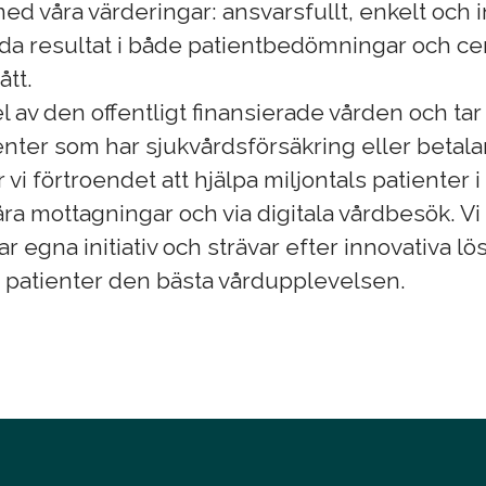
ed våra värderingar: ansvarsfullt, enkelt och i
oda resultat i både patientbedömningar och ce
ått.
el av den offentligt finansierade vården och ta
nter som har sjukvårdsförsäkring eller betalar
r vi förtroendet att hjälpa miljontals patienter 
ra mottagningar och via digitala vårdbesök. Vi
 egna initiativ och strävar efter innovativa lö
a patienter den bästa vårdupplevelsen.