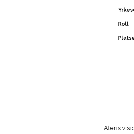
Yrke
Roll
Plats
Aleris vis