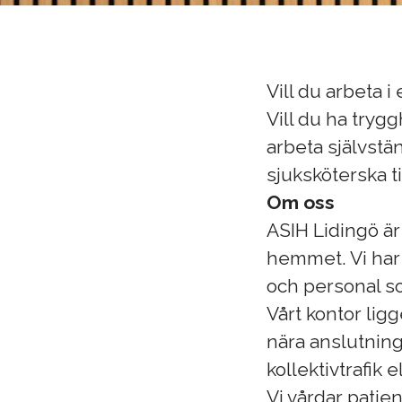
Vill du arbeta 
Vill du ha tryg
arbeta självstän
sjuksköterska ti
Om oss
ASIH Lidingö ä
hemmet. Vi har 
och personal so
Vårt kontor lig
nära anslutning 
kollektivtrafik e
Vi vårdar patie