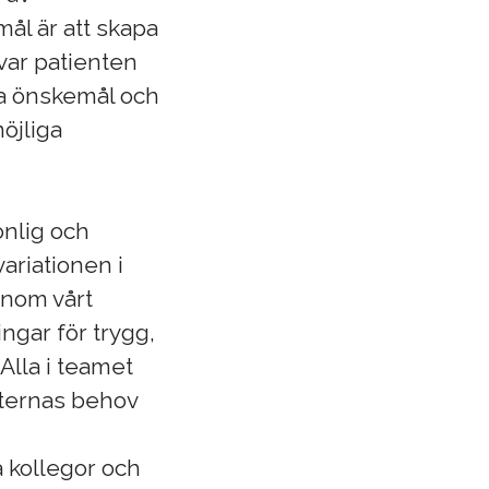
ål är att skapa
 var patienten
na önskemål och
öjliga
onlig och
variationen i
enom vårt
ingar för trygg,
Alla i teamet
nternas behov
 kollegor och