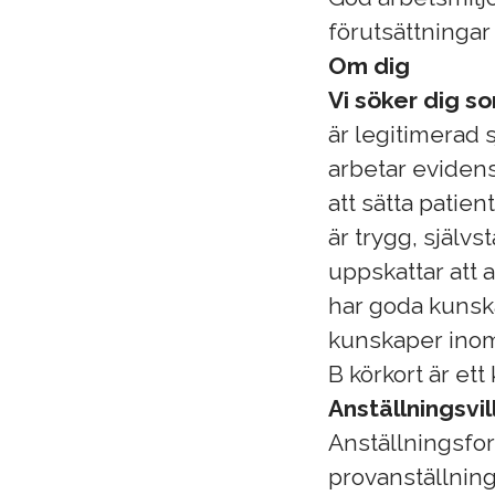
förutsättninga
Om dig
Vi söker dig s
är legitimerad 
arbetar evidens
att sätta patien
är trygg, själv
uppskattar att 
har goda kunska
kunskaper inom
B körkort är ett
Anställningsvil
Anställningsfo
provanställnin