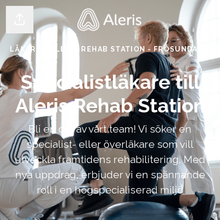
Dela sidan
LÄKARE
·
ALERIS REHAB STATION - FRÖSUNDAVIK
Specialistläkare till
Aleris Rehab Station
Bli en del av vårt team! Vi söker en
specialist- eller överläkare som vill
utveckla framtidens rehabilitering. Med
nya uppdrag, erbjuder vi en spännande
roll i en högspecialiserad miljö