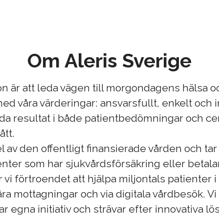
Om Aleris Sverige
ion är att leda vägen till morgondagens hälsa oc
ed våra värderingar: ansvarsfullt, enkelt och i
oda resultat i både patientbedömningar och ce
ått.
el av den offentligt finansierade vården och ta
nter som har sjukvårdsförsäkring eller betalar
r vi förtroendet att hjälpa miljontals patienter 
ra mottagningar och via digitala vårdbesök. Vi
 egna initiativ och strävar efter innovativa lö