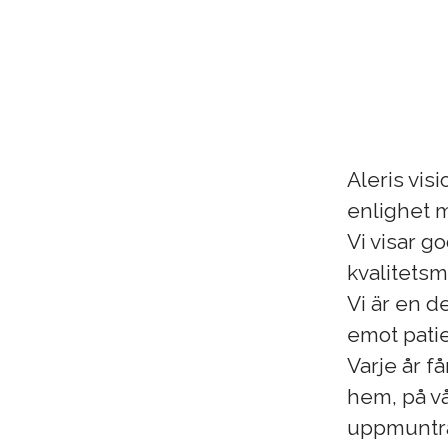
Aleris vis
enlighet m
Vi visar g
kvalitetsm
Vi är en d
emot patie
Varje år få
hem, på vå
uppmuntrar