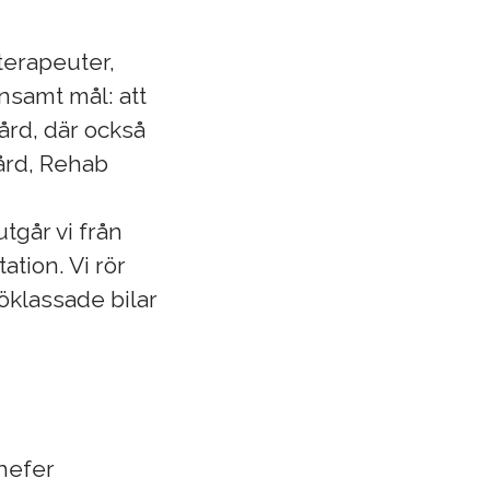
terapeuter,
nsamt mål: att
ård, där också
vård, Rehab
utgår vi från
tion. Vi rör
öklassade bilar
hefer