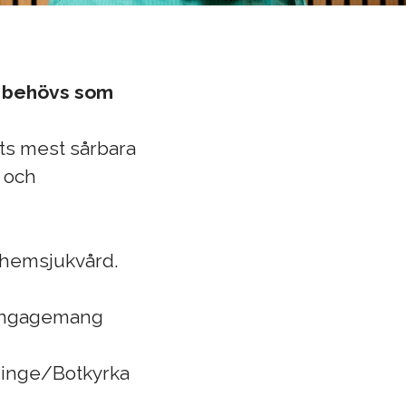
n behövs som
ets mest sårbara
 och
d hemsjukvård.
 engagemang
ddinge/Botkyrka