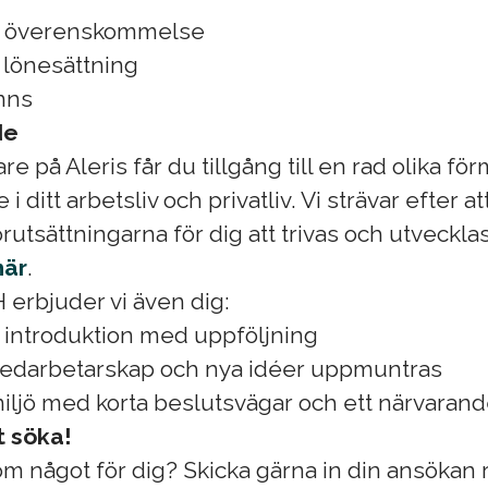
igt överenskommelse
l lönesättning
inns
de
 på Aleris får du tillgång till en rad olika f
 i ditt arbetsliv och privatliv. Vi strävar efter a
örutsättningarna för dig att trivas och utveckl
här
.
 erbjuder vi även dig:
introduktion med uppföljning
medarbetarskap och nya idéer uppmuntras
iljö med korta beslutsvägar och ett närvaran
 söka!
om något för dig? Skicka gärna in din ansökan r