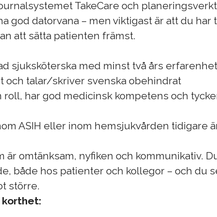
journalsystemet TakeCare och planeringsverkt
ha god datorvana – men viktigast är att du har
an att sätta patienten främst.
ad sjuksköterska med minst två års erfarenhe
t och talar/skriver svenska obehindrat
in roll, har god medicinsk kompetens och tycke
nom ASIH eller inom hemsjukvården tidigare är 
m är omtänksam, nyfiken och kommunikativ. Du h
e, både hos patienter och kollegor – och du ser
t större.
 korthet: