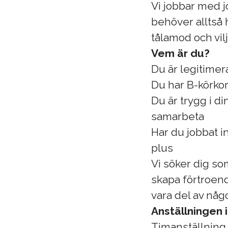
Vi jobbar med 
behöver alltså 
tålamod och vilj
Vem är du?
Du är legitimer
Du har B-körkor
Du är trygg i d
samarbeta
Har du jobbat i
plus
Vi söker dig so
skapa förtroend
vara del av någo
Anställningen i
Timanställning