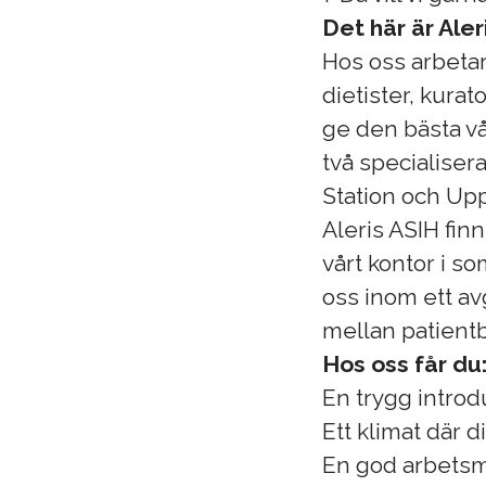
Det här är Aler
Hos oss arbetar
dietister, kura
ge den bästa vå
två specialiser
Station och Upp
Aleris ASIH finn
vårt kontor i s
oss inom ett av
mellan patient
Hos oss får du
En trygg introd
Ett klimat där 
En god arbetsm