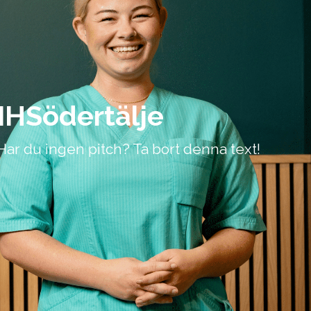
SIHSödertälje
 Har du ingen pitch? Ta bort denna text!