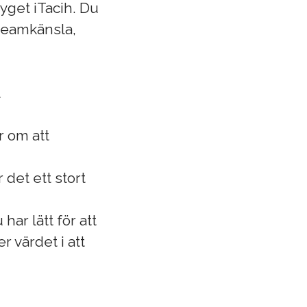
yget iTacih. Du
 teamkänsla,
t
r om att
det ett stort
ar lätt för att
 värdet i att