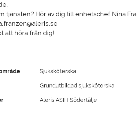
de.
m tjänsten? Hör av dig till enhetschef Nina Fr
a.franzen@aleris.se
 att höra från dig!
sområde
Sjuksköterska
Grundutbildad sjuksköterska
er
Aleris ASIH Södertälje