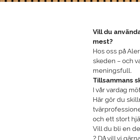
Vill du använd
mest?
Hos oss på Aler
skeden – och v
meningsfull.
Tillsammans s
I vår vardag mö
Här gör du skilln
tvärprofession
och ett stort hj
Vill du bli en 
? Då vill vi gärn