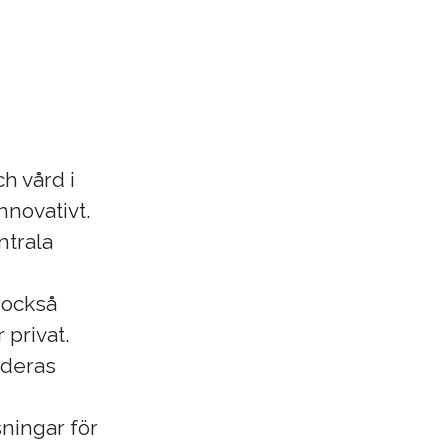
h vård i
nnovativt.
ntrala
r också
 privat.
i deras
sningar för