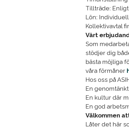
Tillträde: Enl
Lön: Individuel
Kollektivavtal f
Vårt erbjudan
Som medarbetare
stödjer dig både
bästa möjliga f
våra förmåner
Hos oss på ASIH
En genomtänkt 
En kultur där 
En god arbetsm
Välkommen att
Låter det här s