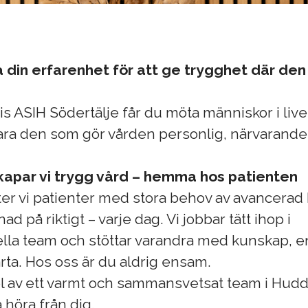
a din erfarenhet för att ge trygghet där de
is ASIH Södertälje får du möta människor i liv
ara den som gör vården personlig, närvarande
kapar vi trygg vård – hemma hos patienten
ter vi patienter med stora behov av avancera
ad på riktigt – varje dag. Vi jobbar tätt ihop i
ella team och stöttar varandra med kunskap,
ärta. Hos oss är du aldrig ensam.
del av ett varmt och sammansvetsat team i Hu
a höra från dig.