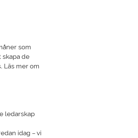
örmåner som
tt skapa de
as. Läs mer om
de ledarskap
edan idag – vi