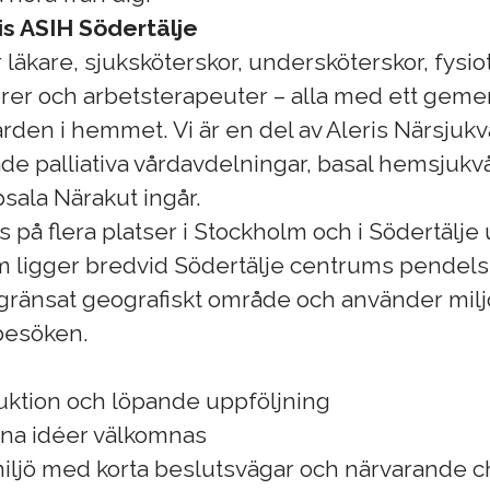
is ASIH Södertälje
 läkare, sjuksköterskor, undersköterskor, fysio
torer och arbetsterapeuter – alla med ett geme
rden i hemmet. Vi är en del av Aleris Närsjukv
ade palliativa vårdavdelningar, basal hemsjuk
sala Närakut ingår.
s på flera platser i Stockholm och i Södertälje 
om ligger bredvid Södertälje centrums pendelsta
gränsat geografiskt område och använder milj
besöken.
:
uktion och löpande uppföljning
dina idéer välkomnas
iljö med korta beslutsvägar och närvarande c