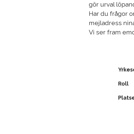
gör urval löpan
Har du frågor o
mejladress nin
Vi ser fram emot
Yrke
Roll
Plats