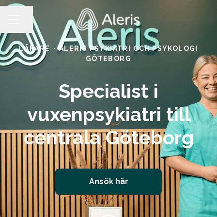
Dela sidan
KARRIÄRMENY
LÄKARE
·
ALERIS PSYKIATRI OCH PSYKOLOGI
GÖTEBORG
Specialist i
vuxenpsykiatri till
centrala Göteborg
Ansök här