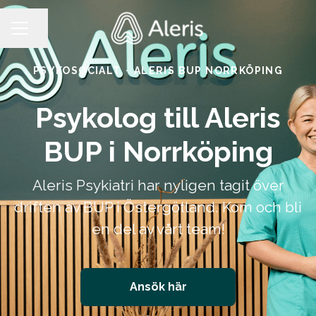
Dela sidan
KARRIÄRMENY
PSYKOSOCIALT
·
ALERIS BUP NORRKÖPING
Psykolog till Aleris
BUP i Norrköping
Aleris Psykiatri har nyligen tagit över
driften av BUP i Östergötland. Kom och bli
en del av vårt team!
Ansök här