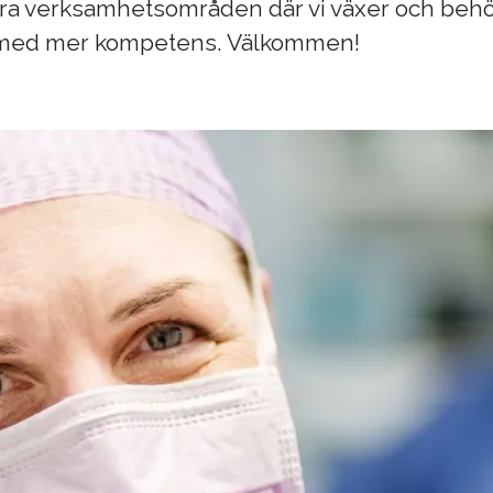
gra verksamhetsområden där vi växer och beh
 med mer kompetens. Välkommen!