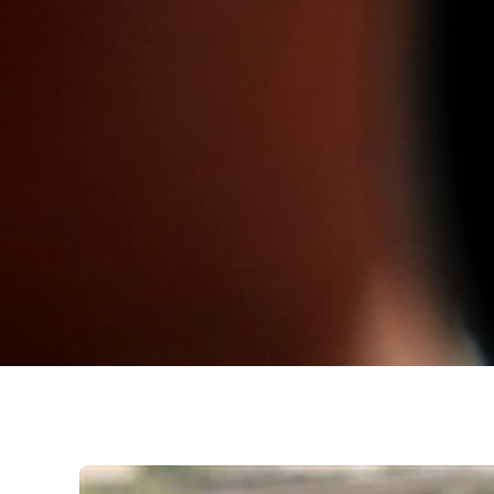
Vi är omty
fortsätta 
– och arbe
medarbetar
Vill du v
Vi bygger 
kommit en 
platser i 