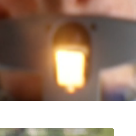
er att
pplevelsen
våra
ag och har
 över 100