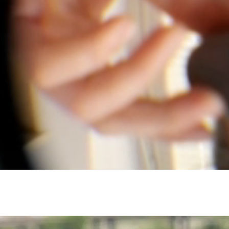
Välkommen till oss
ckta av både patienter och anställda och komm
fokusera på att skapa den absolut bästa vårdu
tsplatsen för den. Ingenting är så viktigt som 
e för att vi ska fortsätta lyckas.
ara med och skapa ett ledande vårdföretag?
ett innovativt skandinaviskt specialistvårdbol
bra bit på vägen. Idag tar vi emot patienter på
Sverige, Norge och Danmark.