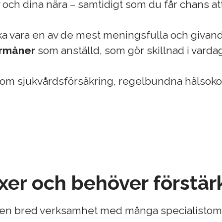
 och dina nära – samtidigt som du får chans att 
ska vara en av de mest meningsfulla och givande 
örmåner
som anställd, som gör skillnad i varda
som sjukvårdsförsäkring, regelbundna hälsokont
äxer och behöver förstär
r en bred verksamhet med många specialistom