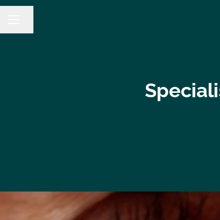
Dela sidan
KARRIÄRMENY
Special