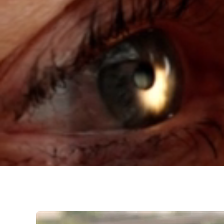
Vi är omty
fortsätta 
– och arbe
medarbetar
Vill du v
Vi bygger 
kommit en 
platser i 