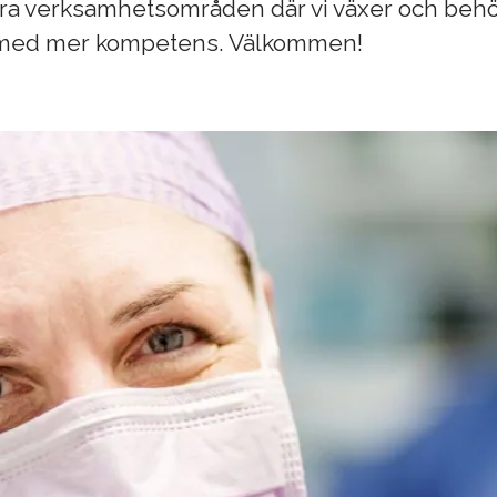
gra verksamhetsområden där vi växer och beh
 med mer kompetens. Välkommen!