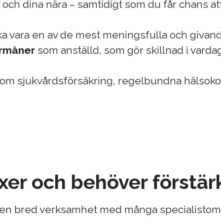
 och dina nära – samtidigt som du får chans att 
ska vara en av de mest meningsfulla och givande 
örmåner
som anställd, som gör skillnad i varda
som sjukvårdsförsäkring, regelbundna hälsokont
äxer och behöver förstär
r en bred verksamhet med många specialistom