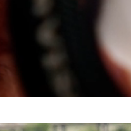
Välkommen till oss
ckta av både patienter och anställda och komm
fokusera på att skapa den absolut bästa vårdu
tsplatsen för den. Ingenting är så viktigt som 
e för att vi ska fortsätta lyckas.
ara med och skapa ett ledande vårdföretag?
ett innovativt skandinaviskt specialistvårdbol
bra bit på vägen. Idag tar vi emot patienter på
Sverige, Norge och Danmark.