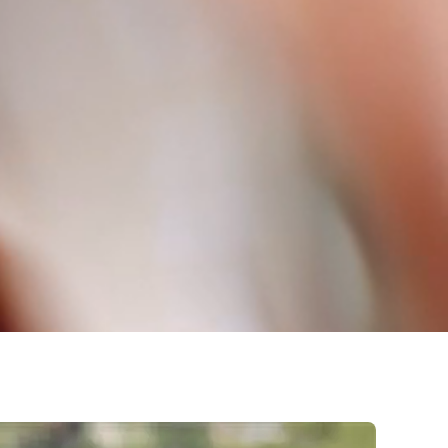
er att
pplevelsen
våra
ag och har
 över 100